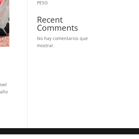
PESO
Recent
Comments
No hay comentarios que
mostrar.
ivel
 año