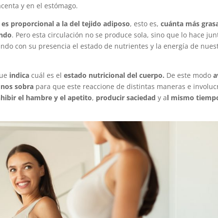
acenta y en el estómago.
o
es proporcional a la del tejido adiposo
, esto es,
cuánta más gras
ando
. Pero esta circulación no se produce sola, sino que lo hace jun
ando con su presencia el estado de nutrientes y la energía de nues
ue
indica
cuál es el
estado nutricional del cuerpo.
De este modo
a
o nos sobra
para que este reaccione de distintas maneras e involuc
hibir el hambre y el apetito
,
producir saciedad
y a
l mismo tiemp