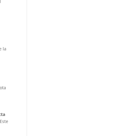
l
e la
ota
cta
 Este