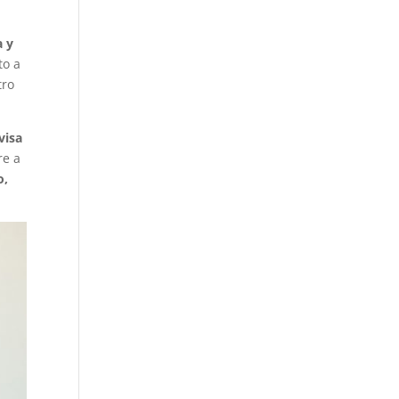
a y
to a
tro
visa
re a
o,