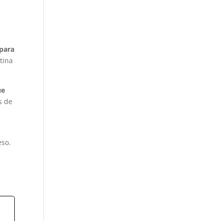
 para
tina
ue
s de
eso.