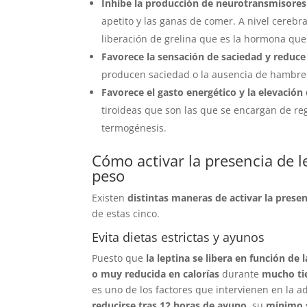
Inhibe la producción de neurotransmisore
apetito y las ganas de comer. A nivel cerebra
liberación de grelina que es la hormona qu
Favorece la sensación de saciedad y reduc
producen saciedad o la ausencia de hambre.
Favorece el gasto energético y la elevació
tiroideas que son las que se encargan de reg
termogénesis.
Cómo activar la presencia de 
peso
Existen
distintas maneras de activar la presen
de estas cinco.
Evita dietas estrictas y ayunos
Puesto que
la leptina se libera en función de 
o muy reducida en calorías
durante
mucho t
es uno de los factores que intervienen en la 
reducirse tras 12 horas de ayuno
, su
mínimo s