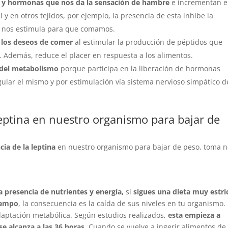
s y hormonas que nos da la sensación de hambre
e incrementan e
l y en otros tejidos, por ejemplo, la presencia de esta inhibe la
e nos estimula para que comamos.
e los deseos de comer
al estimular la producción de péptidos que
 Además, reduce el placer en respuesta a los alimentos.
n del metabolismo
porque participa en la liberación de hormonas
ular el mismo y por estimulación vía sistema nervioso simpático d
leptina en nuestro organismo para bajar de
cia de la leptina
en nuestro organismo para bajar de peso, toma n
la presencia de nutrientes y energía,
si
sigues una dieta muy estri
iempo
, la consecuencia es la caída de sus niveles en tu organismo.
adaptación metabólica. Según estudios realizados,
esta empieza a
e alcanza a las 36 horas
. Cuando se vuelve a ingerir alimentos de