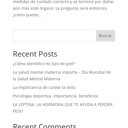
medidas de cuidado correcto y se termine por dañar
aún más este órgano. La pregunta será entonces,
¿cómo puedo...
Buscar
Recent Posts
¿Cómo identifico mi tipo de piel?
La salud mental materna importa – Día Mundial de
la Salud Mental Materna
La importancia de cuidar la vista
Psicología deportiva: importancia, beneficios
LA LEPTINA, LA HORMONA QUE TE AYUDA A PERDER
PESO
Recent Comments