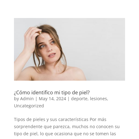
¿Cómo identifico mi tipo de piel?
by
Admin
|
May 14, 2024
|
deporte
,
lesiones
,
Uncategorized
Tipos de pieles y sus características Por más
sorprendente que parezca, muchos no conocen su
tipo de piel, lo que ocasiona que no se tomen las